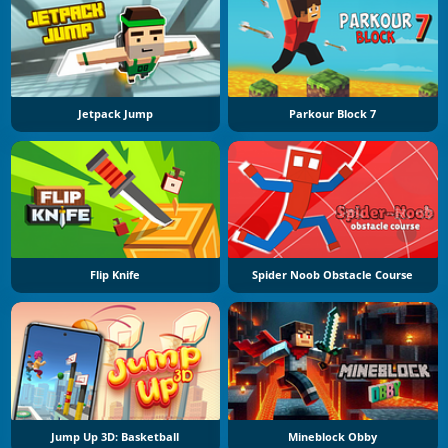
Jetpack Jump
Parkour Block 7
Flip Knife
Spider Noob Obstacle Course
Jump Up 3D: Basketball
Mineblock Obby