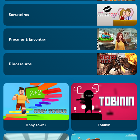
Sorrateiros
Procurar E Encontrar
Dinossauros
Obby Tower
Tobinin