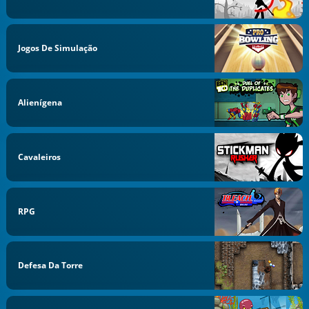
Jogos De Simulação
Alienígena
Cavaleiros
RPG
Defesa Da Torre