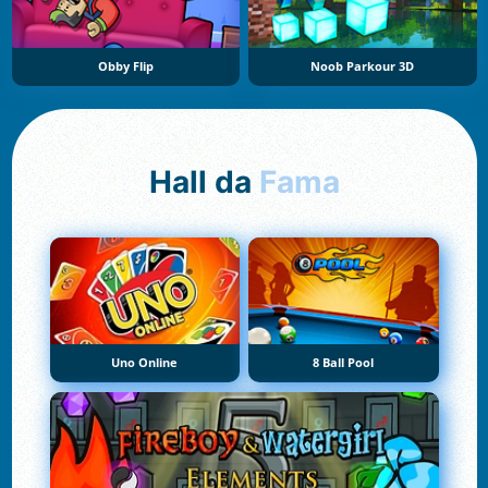
Obby Flip
Noob Parkour 3D
Hall da
Fama
Uno Online
8 Ball Pool