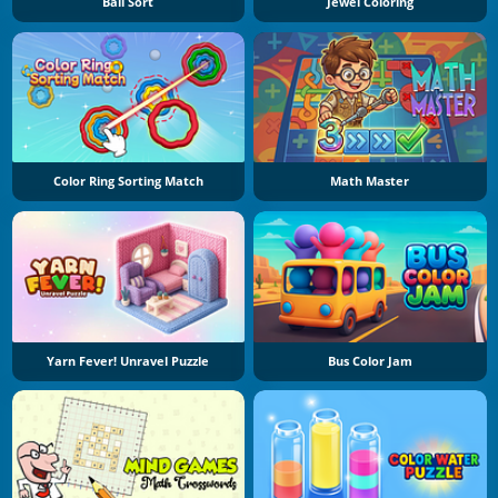
Ball Sort
Jewel Coloring
Color Ring Sorting Match
Math Master
Yarn Fever! Unravel Puzzle
Bus Color Jam