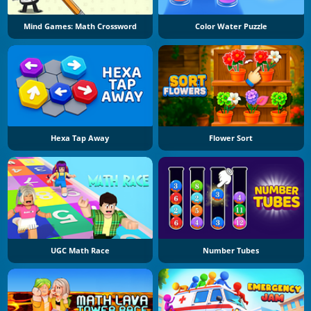
Mind Games: Math Crossword
Color Water Puzzle
Hexa Tap Away
Flower Sort
UGC Math Race
Number Tubes