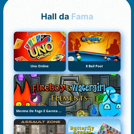
Hall da
Fama
Uno Online
8 Ball Pool
Menino De Fogo E Garota De Água 5: Elementos