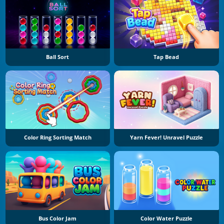
Ball Sort
Tap Bead
Color Ring Sorting Match
Yarn Fever! Unravel Puzzle
Bus Color Jam
Color Water Puzzle