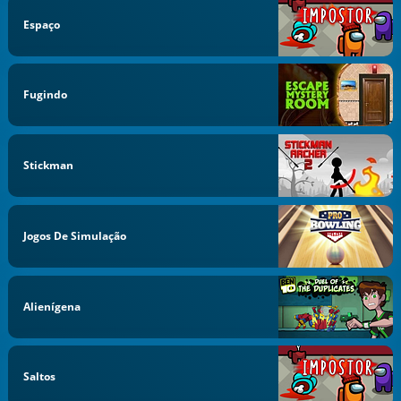
Espaço
Fugindo
Stickman
Jogos De Simulação
Alienígena
Saltos