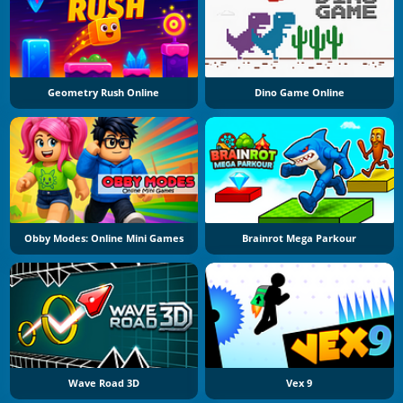
Geometry Rush Online
Dino Game Online
Obby Modes: Online Mini Games
Brainrot Mega Parkour
Wave Road 3D
Vex 9