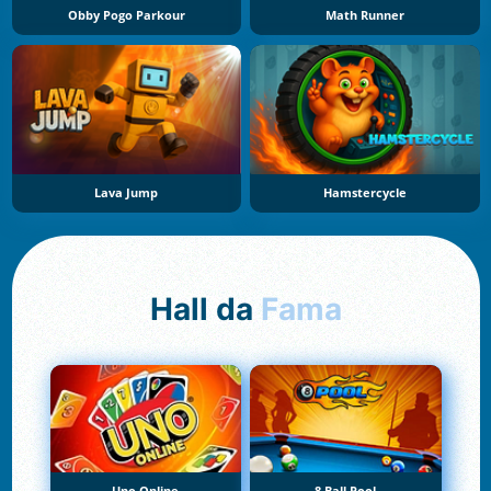
Obby Pogo Parkour
Math Runner
Lava Jump
Hamstercycle
Hall da
Fama