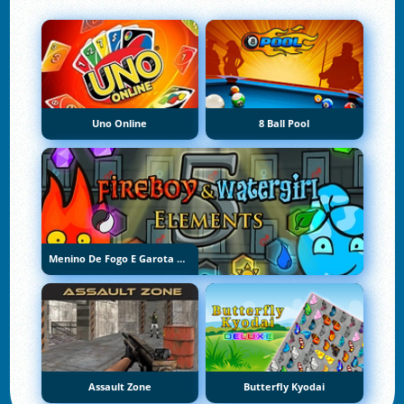
Uno Online
8 Ball Pool
Menino De Fogo E Garota De Água 5: Elementos
Assault Zone
Butterfly Kyodai