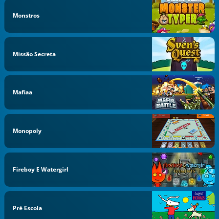
Monstros
Missão Secreta
Mafiaa
Monopoly
Fireboy E Watergirl
Pré Escola