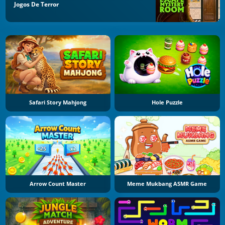
Jogos De Terror
Safari Story Mahjong
Hole Puzzle
Arrow Count Master
Meme Mukbang ASMR Game