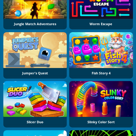
Jungle Match Adventures
Worm Escape
Jumper's Quest
Fish Story 4
Slicer Duo
Slinky Color Sort