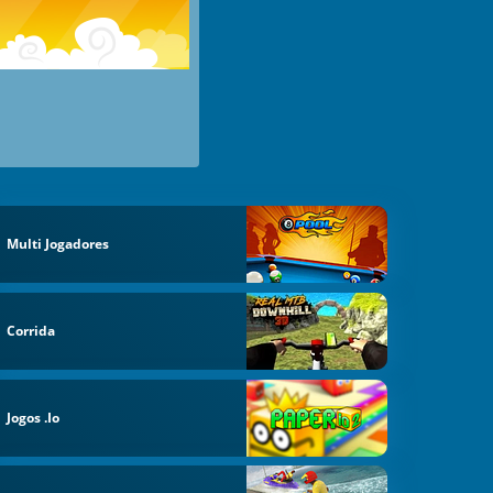
Multi Jogadores
Corrida
Jogos .io