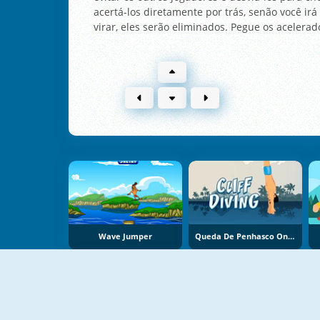
acertá-los diretamente por trás, senão você irá
virar, eles serão eliminados. Pegue os acelerad
Wave Jumper
Queda De Penhasco Online