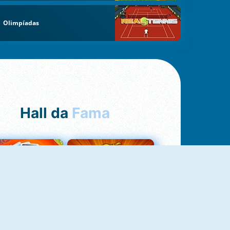
Olimpíadas
Hall da
Fama
Uno Online
8 Ball Pool