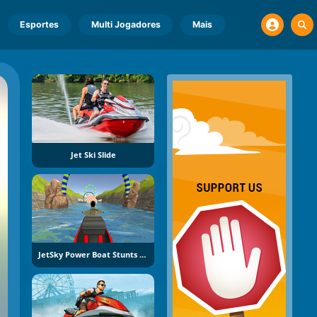
Esportes
Multi Jogadores
Mais
Jet Ski Slide
JetSky Power Boat Stunts Water Racing