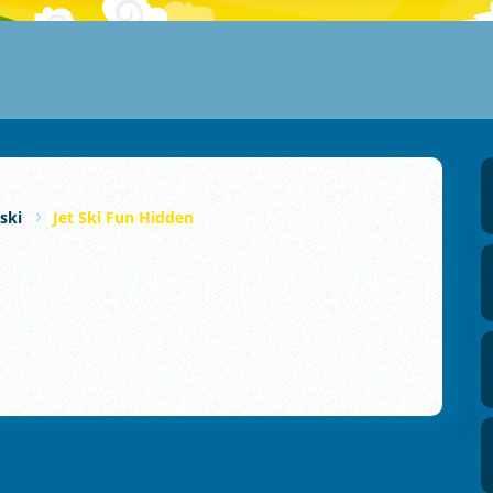
tski
Jet Ski Fun Hidden