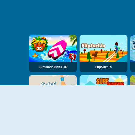
Summer Rider 3D
FlipSurf.io
Queda De Penhasco Online
Surfistas