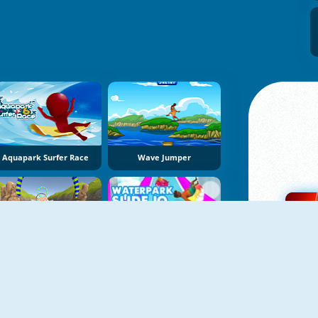
Aquapark Surfer Race
Wave Jumper
JetSky Power Boat Stunts Water Racing
Tobogã Aquático.io