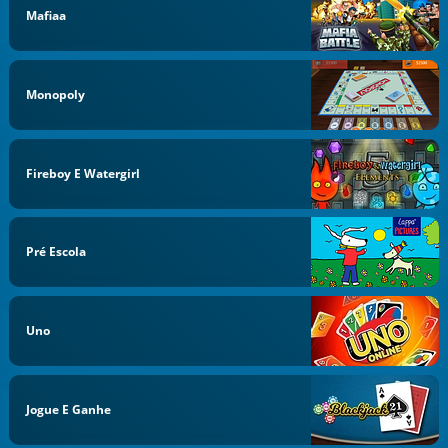
Mafiaa
Monopoly
Fireboy E Watergirl
Pré Escola
Uno
Jogue E Ganhe