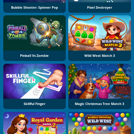
Bubble Shooter: Spinner Pop
Pixel Destroyer
Pinball Vs Zombie
Wild West Match 3
Skillful Finger
Magic Christmas Tree Match 3