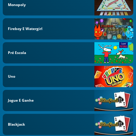
Monopoly
Fireboy E Watergirl
Pré Escola
Uno
Jogue E Ganhe
Blackjack