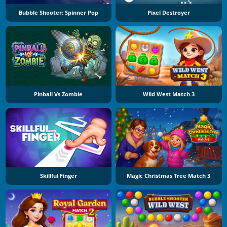
Bubble Shooter: Spinner Pop
Pixel Destroyer
Pinball Vs Zombie
Wild West Match 3
Skillful Finger
Magic Christmas Tree Match 3