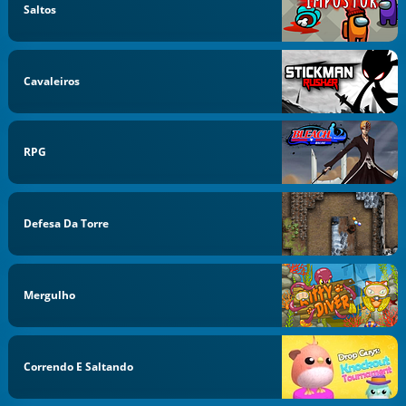
Saltos
Cavaleiros
RPG
Defesa Da Torre
Mergulho
Correndo E Saltando