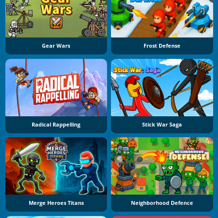
Gear Wars
Frost Defense
Radical Rappelling
Stick War Saga
Merge Heroes Titans
Neighborhood Defence