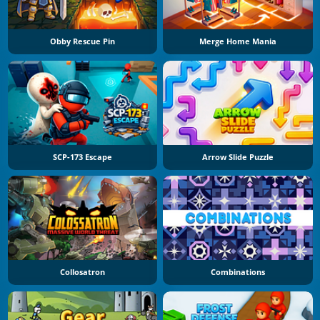
Obby Rescue Pin
Merge Home Mania
SCP-173 Escape
Arrow Slide Puzzle
Collosatron
Combinations