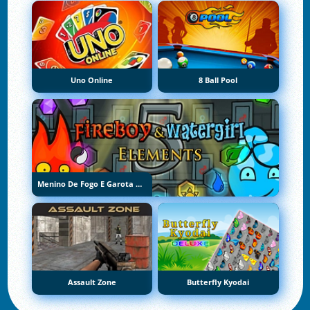
Uno Online
8 Ball Pool
Menino De Fogo E Garota De Água 5: Elementos
Assault Zone
Butterfly Kyodai