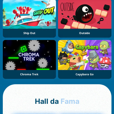
Ship Out
Outside
Chroma Trek
Capybara Go
Hall da
Fama