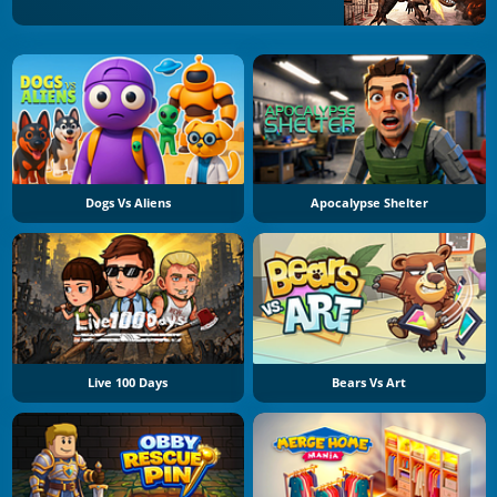
Dogs Vs Aliens
Apocalypse Shelter
Live 100 Days
Bears Vs Art