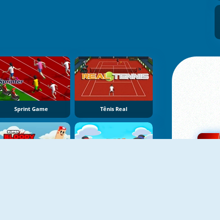
Sprint Game
Tênis Real
Super Dedo Sangrendo Jump
Sumo Push Push