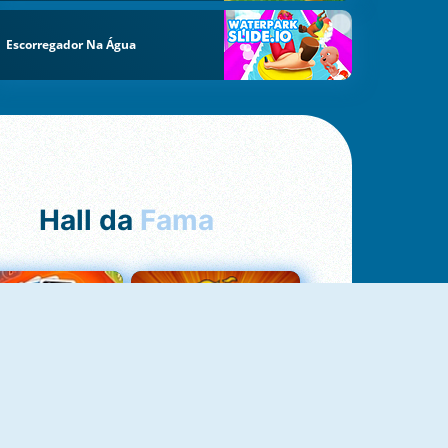
Escorregador Na Água
Hall da
Fama
Uno Online
8 Ball Pool