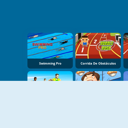
Swimming Pro
Corrida De Obstáculos
Sprinter
FZ Sumo Battle