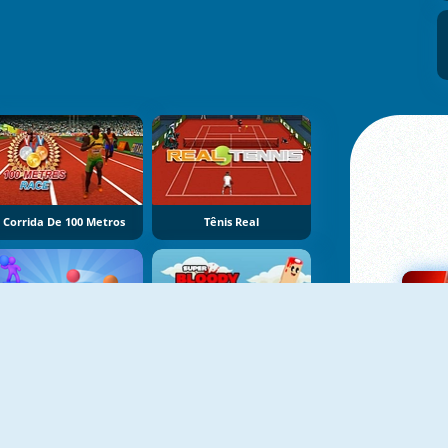
Corrida De 100 Metros
Tênis Real
Balls Throw Dual 3D
Super Dedo Sangrendo Jump