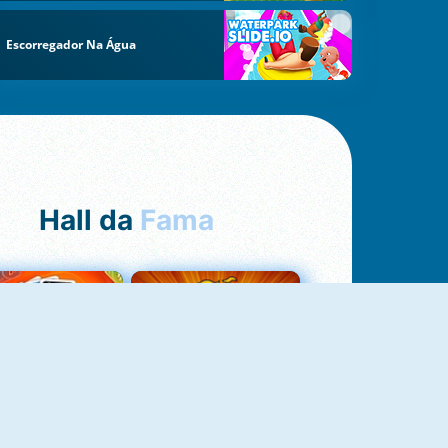
Escorregador Na Água
Hall da
Fama
Uno Online
8 Ball Pool