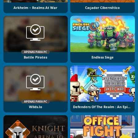
Arkheim – Realms At War
Caçador Cibernético
APENAS PARA PC
Battle Pirates
Endless Siege
APENAS PARA PC
Wilds.io
Defenders Of The Realm : An Epic War !