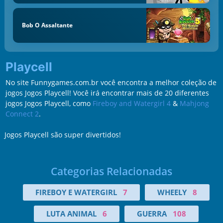
Bob O Assaltante
Playcell
No site Funnygames.com.br você encontra a melhor coleção de
jogos Jogos Playcell! Você irá encontrar mais de 20 diferentes
jogos Jogos Playcell, como
Fireboy and Watergirl 4
&
Mahjong
Connect 2
.
Jogos Playcell são super divertidos!
Categorias Relacionadas
FIREBOY E WATERGIRL
7
WHEELY
8
LUTA ANIMAL
6
GUERRA
108