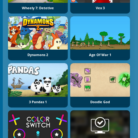
Wheely 7: Detetive
Vex 3
Dynamons 2
Age Of War 1
3 Pandas 1
Doodle God