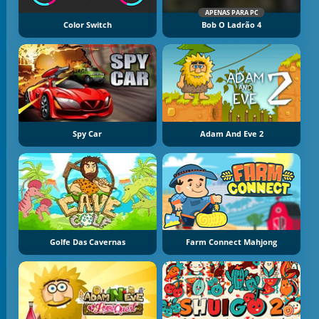
APENAS PARA PC
Color Switch
Bob O Ladrão 4
Spy Car
Adam And Eve 2
Golfe Das Cavernas
Farm Connect Mahjong