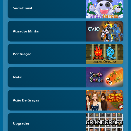
Snowbrawl
Atirador Militar
Pontuação
Natal
Ação De Graças
Upgrades