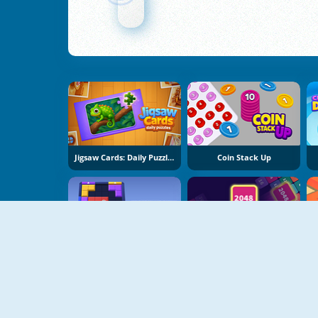
Jigsaw Cards: Daily Puzzles
Coin Stack Up
Block Puzzle: Slide Block Jam
Block Blast 2048