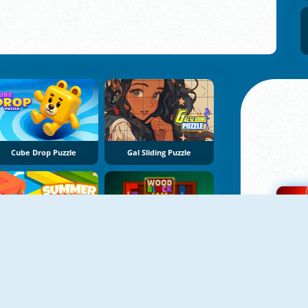
Cube Drop Puzzle
Gal Sliding Puzzle
Summer Maze
Momo Wood Block Jam