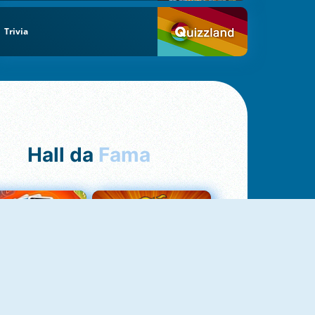
Trivia
Hall da
Fama
Uno Online
8 Ball Pool