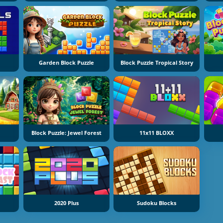
Garden Block Puzzle
Block Puzzle Tropical Story
e
Block Puzzle: Jewel Forest
11x11 BLOXX
2020 Plus
Sudoku Blocks