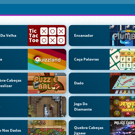
 Da Velha
Encanador
ia
Caça Palavras
bra-Cabeças
Dado
eslizar
Jogo Do
s
Diamante
Quebra Cabeças
o Nos Dados
Jigsaw