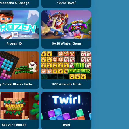
Preencha O Espaço
10x10 Havaí
Frozen 10
10x10 Winter Gems
Candy Puzzle Blocks Halloween
1010 Animals Tetriz
Beaver's Blocks
Twirl