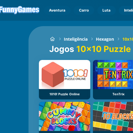
Aventura
Carro
Luta
Intel
Inteligência
Hexagon
10x1
Jogos
10x10 Puzzle
1010! Puzzle Online
TenTrix