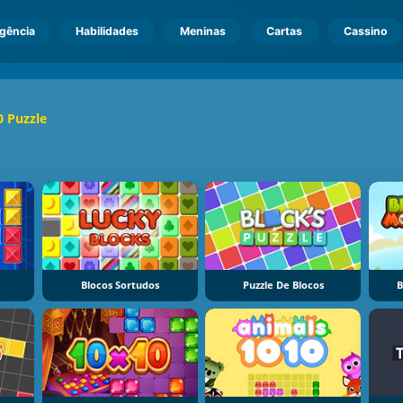
igência
Habilidades
Meninas
Cartas
Cassino
0 Puzzle
Blocos Sortudos
Puzzle De Blocos
B