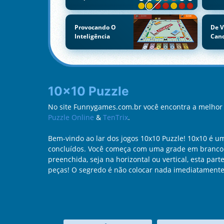
Provocando O
De V
Inteligência
Can
10x10 Puzzle
No site Funnygames.com.br você encontra a melhor c
Puzzle Online
&
TenTrix
.
Bem-vindo ao lar dos jogos 10x10 Puzzle! 10x10 é u
concluídos. Você começa com uma grade em branco d
preenchida, seja na horizontal ou vertical, esta pa
peças! O segredo é não colocar nada imediatamente