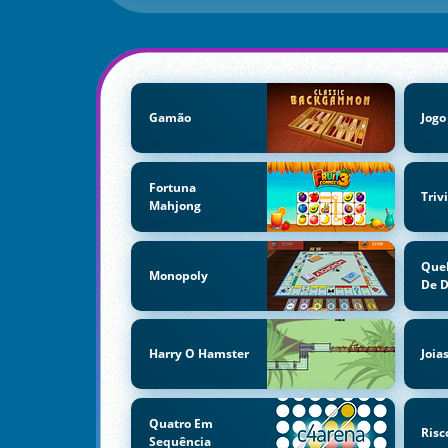
Gamão
Jogo
Fortuna
Triv
Mahjong
Que
Monopoly
De D
Harry O Hamster
Joia
Quatro Em
Risc
Sequência