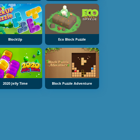
BlockUp
Eco Block Puzzle
2020 Jelly Time
Block Puzzle Adventure