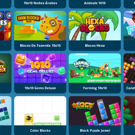
10x10 Noites Árabes
Animals 1010
Blocos De Fazenda 10x10
Blocos Hexa
10x10 Gems Deluxe
Farming 10x10
Color Blocks
Block Puzzle Jewel