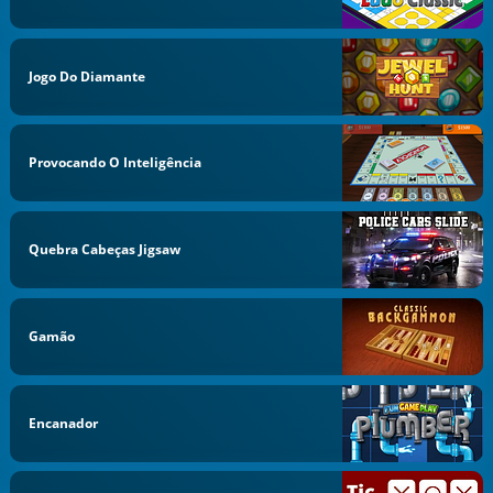
Jogo Do Diamante
Provocando O Inteligência
Quebra Cabeças Jigsaw
Gamão
Encanador