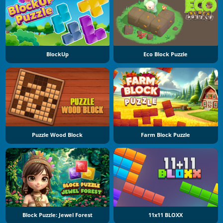
BlockUp
Eco Block Puzzle
Puzzle Wood Block
Farm Block Puzzle
Block Puzzle: Jewel Forest
11x11 BLOXX