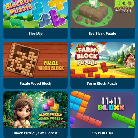
BlockUp
Eco Block Puzzle
Puzzle Wood Block
Farm Block Puzzle
Block Puzzle: Jewel Forest
11x11 BLOXX