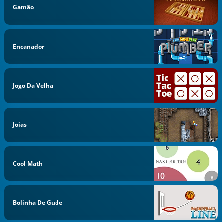
Gamão
Encanador
Jogo Da Velha
Joias
Cool Math
Bolinha De Gude