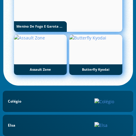
Menino De Fogo E Garota De Água 5: Elementos
Assault Zone
Butterfly Kyodai
Colégio
Elsa