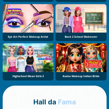
Eye Art Perfect Makeup Artist
Back 2 School Makeover
Highschool Mean Girls 3
Asoka Makeup Indian Bride
Hall da
Fama