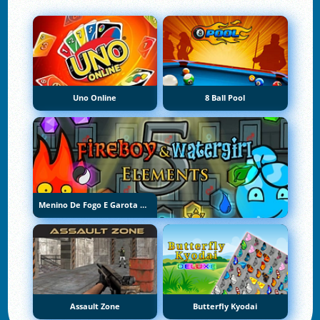
Uno Online
8 Ball Pool
Menino De Fogo E Garota De Água 5: Elementos
Assault Zone
Butterfly Kyodai