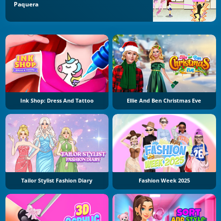
Paquera
Ink Shop: Dress And Tattoo
Ellie And Ben Christmas Eve
Tailor Stylist Fashion Diary
Fashion Week 2025