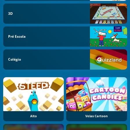
3D
Pré Escola
Colégio
Alto
Velas Cartoon