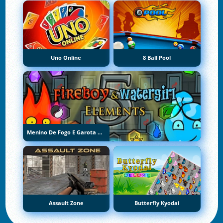
Uno Online
8 Ball Pool
Menino De Fogo E Garota De Água 5: Elementos
Assault Zone
Butterfly Kyodai