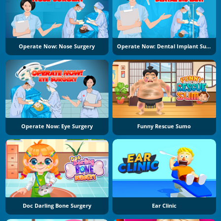
Operate Now: Nose Surgery
Operate Now: Dental Implant Surgery
Operate Now: Eye Surgery
Funny Rescue Sumo
Doc Darling Bone Surgery
Ear Clinic