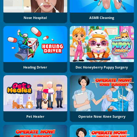
Nose Hospital
ASMR Cleaning
Healing Driver
Doc Honeyberry Puppy Surgery
Pet Healer
Operate Now: Knee Surgery