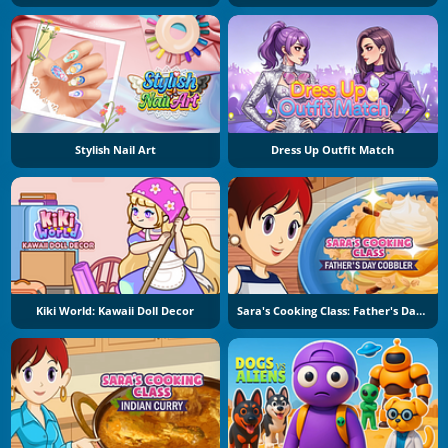
Stylish Nail Art
Dress Up Outfit Match
Kiki World: Kawaii Doll Decor
Sara's Cooking Class: Father's Day Cobbler