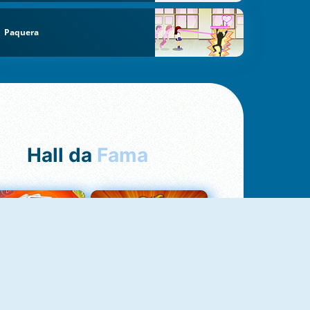
Paquera
Hall da
Fama
Uno Online
8 Ball Pool