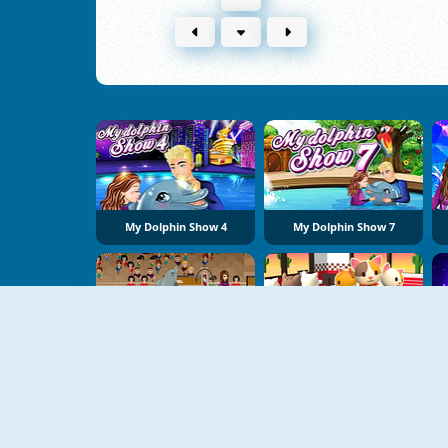
My Dolphin Show 4
My Dolphin Show 7
My Dolphin Show 1
Cat Pancake Diner