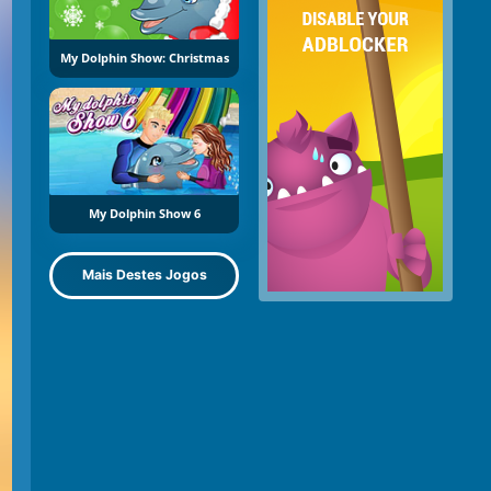
My Dolphin Show: Christmas
My Dolphin Show 6
Mais Destes Jogos