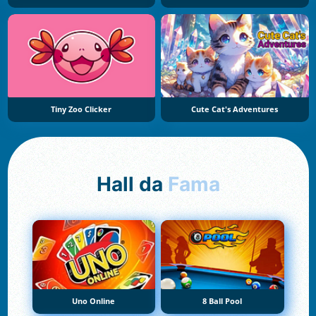
Tiny Zoo Clicker
Cute Cat's Adventures
Hall da
Fama
Uno Online
8 Ball Pool