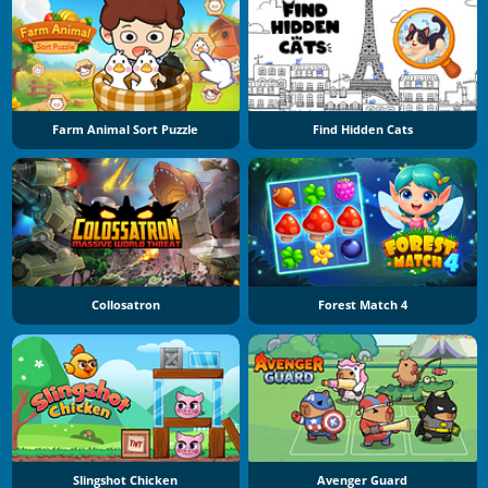
Farm Animal Sort Puzzle
Find Hidden Cats
Collosatron
Forest Match 4
Slingshot Chicken
Avenger Guard