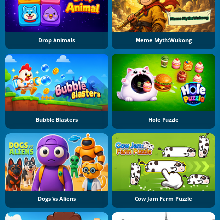
Drop Animals
Meme Myth:Wukong
Bubble Blasters
Hole Puzzle
Dogs Vs Aliens
Cow Jam Farm Puzzle