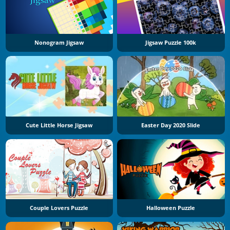
Nonogram Jigsaw
Jigsaw Puzzle 100k
Cute Little Horse Jigsaw
Easter Day 2020 Slide
Couple Lovers Puzzle
Halloween Puzzle