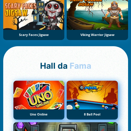
Scary Faces Jigsaw
Viking Warrior Jigsaw
Hall da
Fama
Uno Online
8 Ball Pool