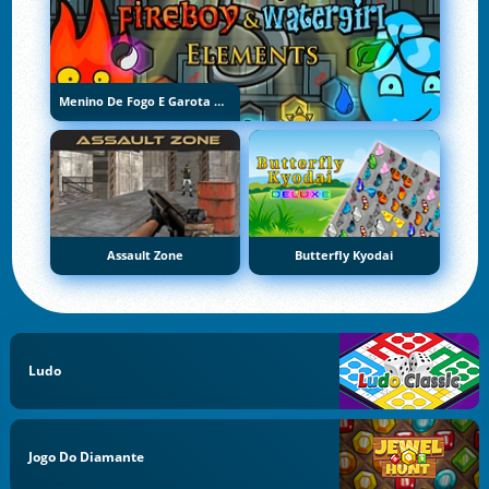
Menino De Fogo E Garota De Água 5: Elementos
Assault Zone
Butterfly Kyodai
Ludo
Jogo Do Diamante