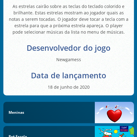
As estrelas cairão sobre as teclas do teclado colorido e
brilhante. Estas estrelas mostram ao jogador quais as
notas a serem tocadas. O jogador deve tocar a tecla com a
estrela para que a próxima estrela apareça. O player
pode selecionar músicas da lista no menu de músicas.
Desenvolvedor do jogo
Newgamess
Data de lançamento
18 de junho de 2020
Meninas
Pré Escola