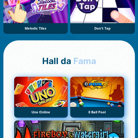
Melodic Tiles
Don't Tap
Hall da
Fama
Uno Online
8 Ball Pool