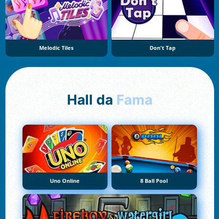
Melodic Tiles
Don't Tap
Hall da
Fama
Uno Online
8 Ball Pool