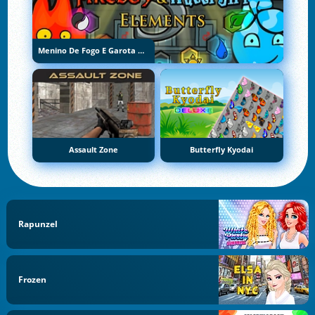
Menino De Fogo E Garota De Água 5: Elementos
Assault Zone
Butterfly Kyodai
Rapunzel
Frozen