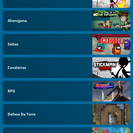
Alienígena
Saltos
Cavaleiros
RPG
Defesa Da Torre