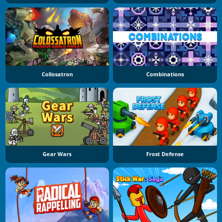
Collosatron
Combinations
Gear Wars
Frost Defense