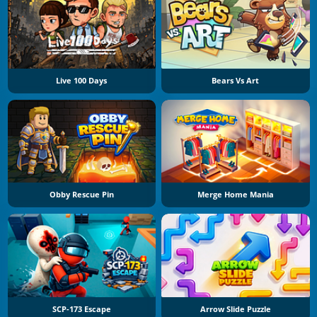
Live 100 Days
Bears Vs Art
Obby Rescue Pin
Merge Home Mania
SCP-173 Escape
Arrow Slide Puzzle