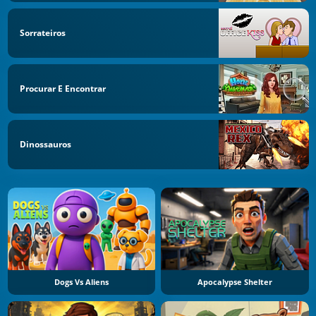
Sorrateiros
Procurar E Encontrar
Dinossauros
Dogs Vs Aliens
Apocalypse Shelter