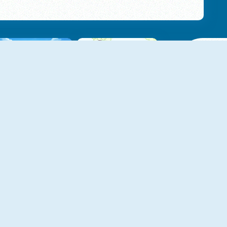
Arrow Count Master
Meme Mukbang ASMR Game
Jumper's Quest
Fish Story 4