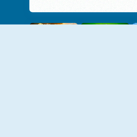
Safari Story Mahjong
Hole Puzzle
Jungle Match Adventures
Worm Escape