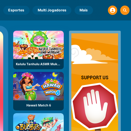
Esportes
Multi Jogadores
Mais
Kalulu Tanhulu ASMR Mukbang
Hawaii Match 6