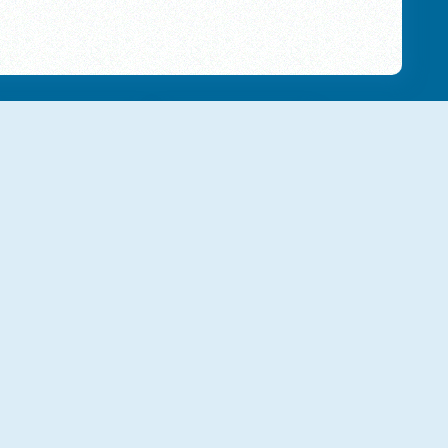
Mine Quest
Water Sort: Collections
Isometric Escape 2
Mr Cappuccino Assassino