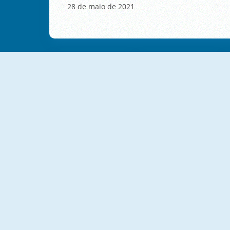
28 de maio de 2021
Nautilus Space Ship Escape
Racing Ball Adventure
Count The Boxes Brain Training
Marble Run