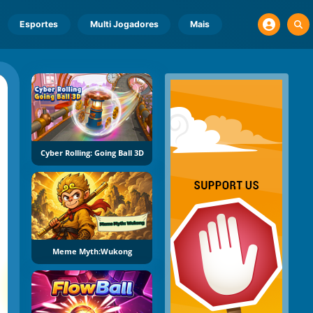
Esportes
Multi Jogadores
Mais
Cyber Rolling: Going Ball 3D
Meme Myth:Wukong