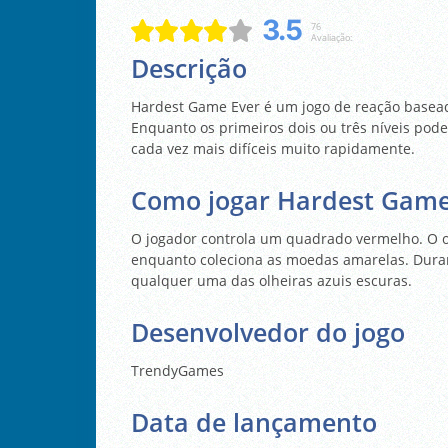
3.5
76
Avaliação:
Descrição
Hardest Game Ever é um jogo de reação basead
Enquanto os primeiros dois ou três níveis pode
cada vez mais difíceis muito rapidamente.
Como jogar Hardest Game
O jogador controla um quadrado vermelho. O o
enquanto coleciona as moedas amarelas. Durant
qualquer uma das olheiras azuis escuras.
Desenvolvedor do jogo
TrendyGames
Data de lançamento