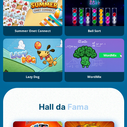
Summer Onet Connect
Ball Sort
Lazy Dog
WordMix
Hall da
Fama