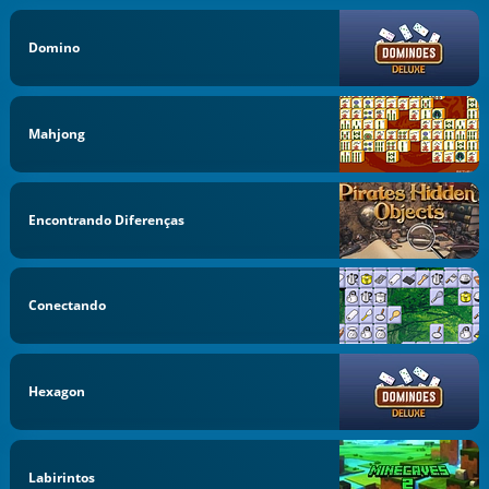
Domino
Mahjong
Encontrando Diferenças
Conectando
Hexagon
Labirintos