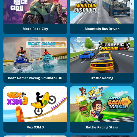
Moto Race City
Mountain Bus Driver
Boat Game: Racing Simulator 3D
Traffic Racing
Vex X3M 3
Battle Racing Stars