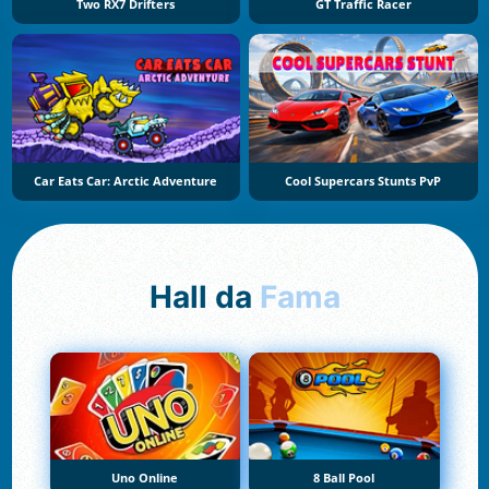
Two RX7 Drifters
GT Traffic Racer
Car Eats Car: Arctic Adventure
Cool Supercars Stunts PvP
Hall da
Fama
Uno Online
8 Ball Pool