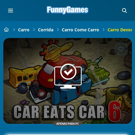
Carro
Corrida
Carro Come Carro
Carro Devora
APENAS PARA PC