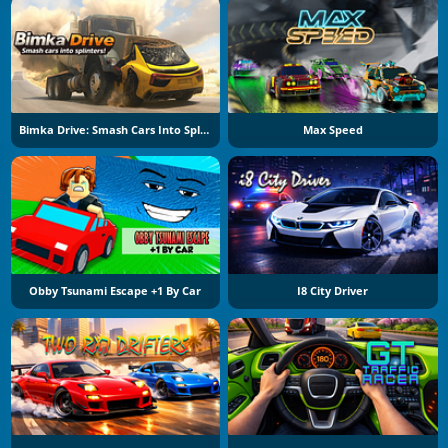
Bimka Drive: Smash Cars Into Splinters
Max Speed
Obby Tsunami Escape +1 By Car
I8 City Driver