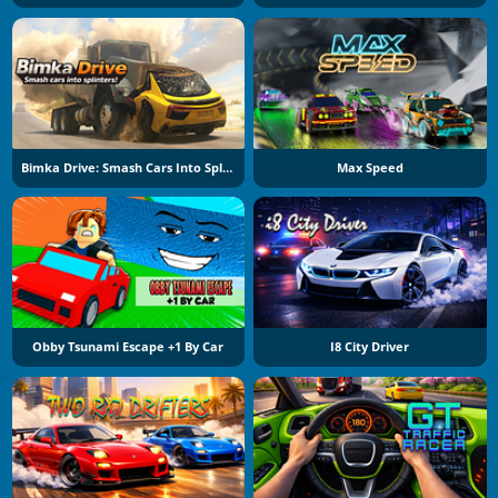
Bimka Drive: Smash Cars Into Splinters
Max Speed
Obby Tsunami Escape +1 By Car
I8 City Driver