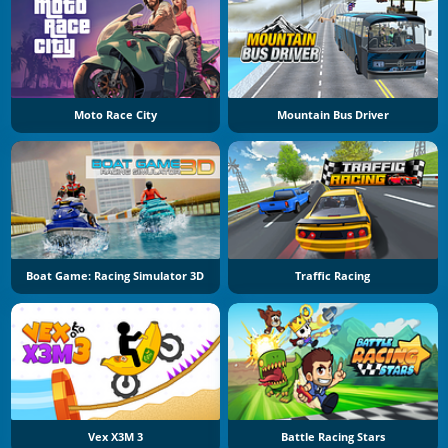
Moto Race City
Mountain Bus Driver
Boat Game: Racing Simulator 3D
Traffic Racing
Vex X3M 3
Battle Racing Stars