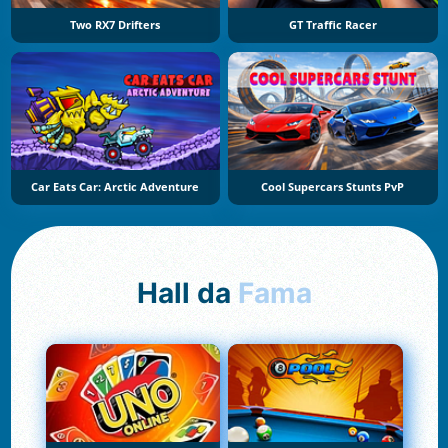
Two RX7 Drifters
GT Traffic Racer
Car Eats Car: Arctic Adventure
Cool Supercars Stunts PvP
Hall da
Fama