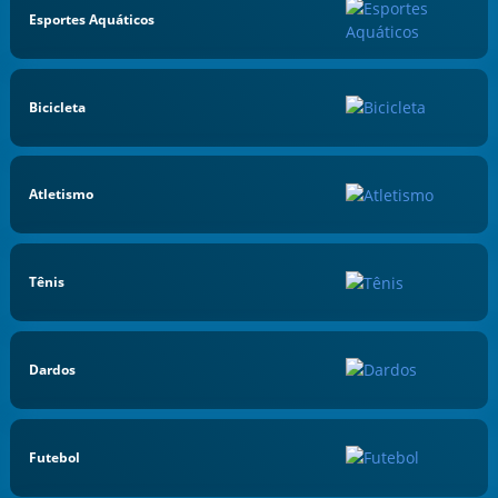
Esportes Aquáticos
Bicicleta
Atletismo
Tênis
Dardos
Futebol