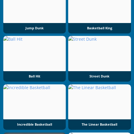
Jump Dunk
Basketball King
Ball Hit
Street Dunk
Incredible Basketball
The Linear Basketball