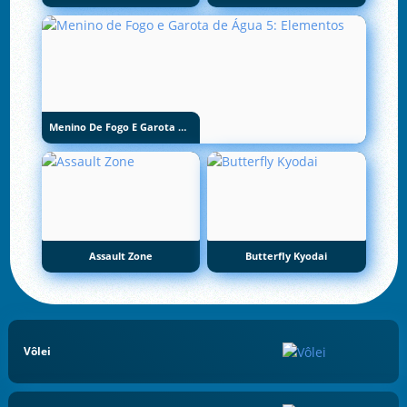
Menino De Fogo E Garota De Água 5: Elementos
Assault Zone
Butterfly Kyodai
Vôlei