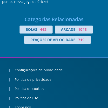
pontos nesse jogo de Cricket!
Categorias Relacionadas
BOLAS
442
ARCADE
1043
REAÇÕES DE VELOCIDADE
719
Configurações de privacidade
Politica de privacidade
Politica de cookies
Politica de uso
Sobre nós