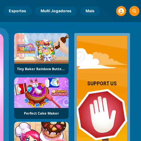
Esportes
Multi Jogadores
Mais
Tiny Baker Rainbow Buttercream Cake
Perfect Cake Maker