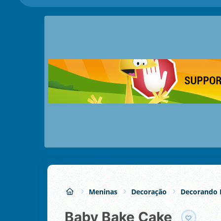
Meninas
Decoração
Decorando 
Baby Bake Cake