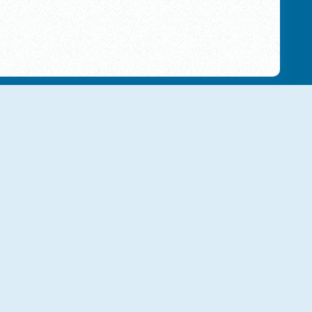
Cake Master Shop
Cake House
Cake Decorating
Unicorn Chef Design Cake