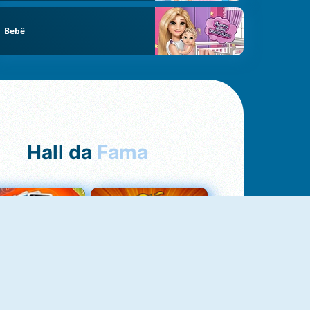
Bebê
Hall da
Fama
Uno Online
8 Ball Pool