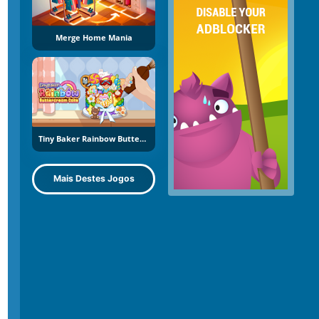
Merge Home Mania
Tiny Baker Rainbow Buttercream Cake
Mais Destes Jogos