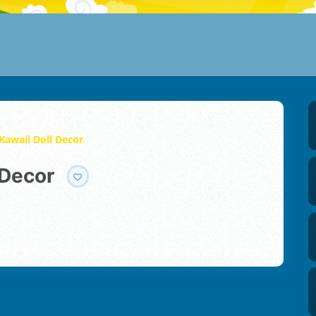
 Kawaii Doll Decor
 Decor