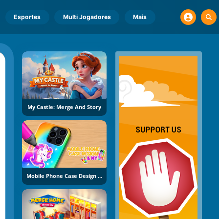
Esportes
Multi Jogadores
Mais
My Castle: Merge And Story
Mobile Phone Case Design And DIY