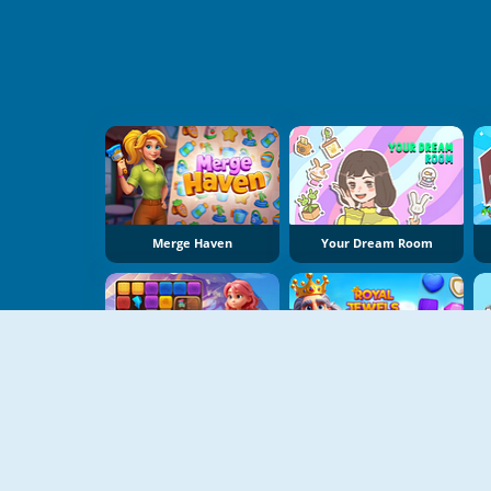
Merge Haven
Your Dream Room
Soo Match: Room Design
Royal Jewels Match