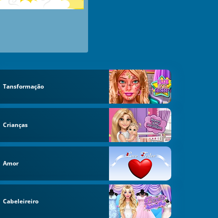
Tansformação
Crianças
Amor
Cabeleireiro