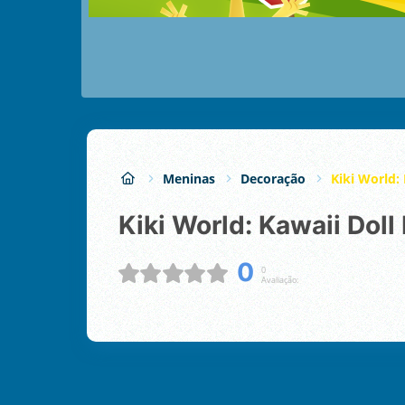
Meninas
Decoração
Kiki World:
Kiki World: Kawaii Doll
0
0
Avaliação: