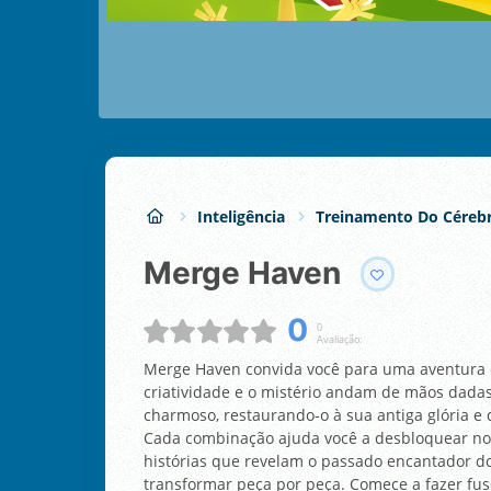
Inteligência
Treinamento Do Céreb
Merge Haven
0
0
Avaliação:
Merge Haven convida você para uma aventura d
criatividade e o mistério andam de mãos dada
charmoso, restaurando-o à sua antiga glória 
Cada combinação ajuda você a desbloquear no
histórias que revelam o passado encantador do 
transformar peça por peça. Comece a fazer fus