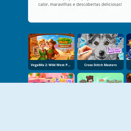
calor, maravilhas e descobertas deliciosas!
VegaMix 2: Wild West Puzzle
Cross Stitch Masters
Cake Merge 2
Food Sort Puzzle