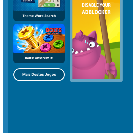
Theme Word Search
Bolts: Unscrew It!
Mais Destes Jogos