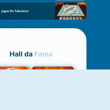
Jogos De Tabuleiro
Hall da
Fama
Uno Online
8 Ball Pool