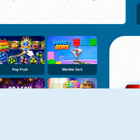
Pop Fruit
Marble Sort
Dragon Egg Master
Tape Sort 3D