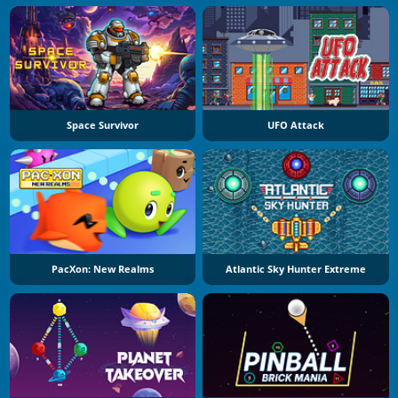
Space Survivor
UFO Attack
PacXon: New Realms
Atlantic Sky Hunter Extreme