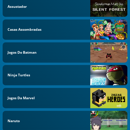
Assustador
Casas Assombradas
Jogos Do Batman
Ninja Turtles
Jogos Da Marvel
Naruto