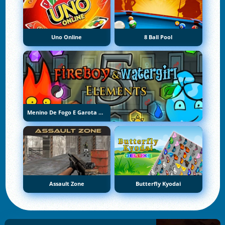
Uno Online
8 Ball Pool
Menino De Fogo E Garota De Água 5: Elementos
Assault Zone
Butterfly Kyodai