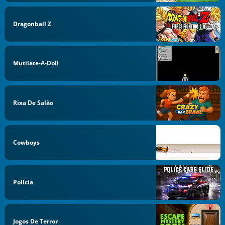
Dragonball Z
Mutilate-A-Doll
Rixa De Salão
Cowboys
Polícia
Jogos De Terror