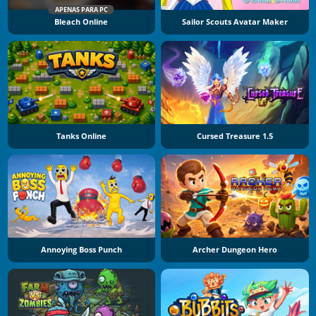
APENAS PARA PC
Bleach Online
Sailor Scouts Avatar Maker
Tanks Online
Cursed Treasure 1.5
Annoying Boss Punch
Archer Dungeon Hero