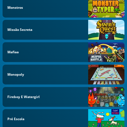
Monstros
Missão Secreta
Mafiaa
Monopoly
Fireboy E Watergirl
Pré Escola