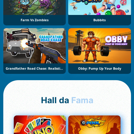
Farm Vs Zombies
Bubbits
Grandfather Road Chase: Realistic Shooter
Obby: Pump Up Your Body
Hall da
Fama