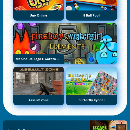
Uno Online
8 Ball Pool
Menino De Fogo E Garota De Água 5: Elementos
Assault Zone
Butterfly Kyodai