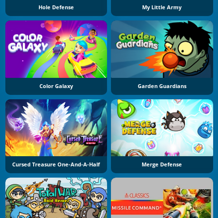
Hole Defense
My Little Army
Color Galaxy
Garden Guardians
Cursed Treasure One-And-A-Half
Merge Defense