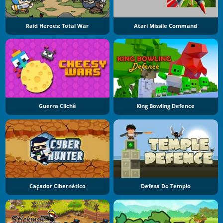
Raid Heroes: Total War
Atari Missile Command
Guerra Clichê
King Bowling Defence
Caçador Cibernético
Defesa Do Templo