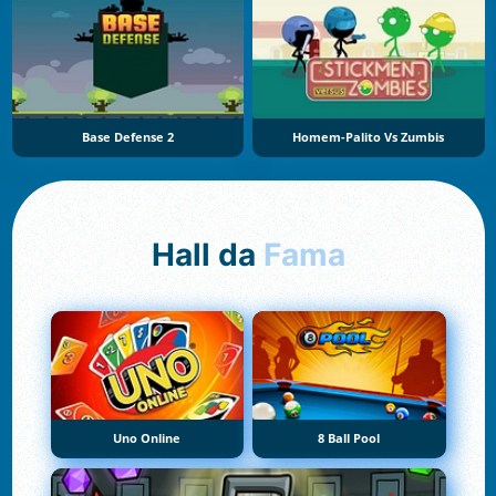
Base Defense 2
Homem-Palito Vs Zumbis
Hall da
Fama
Uno Online
8 Ball Pool