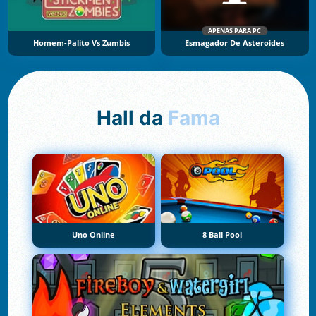
APENAS PARA PC
Homem-Palito Vs Zumbis
Esmagador De Asteroides
Hall da
Fama
Uno Online
8 Ball Pool