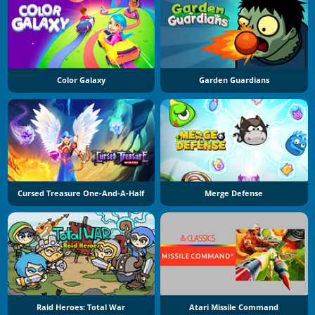
Color Galaxy
Garden Guardians
Cursed Treasure One-And-A-Half
Merge Defense
Raid Heroes: Total War
Atari Missile Command