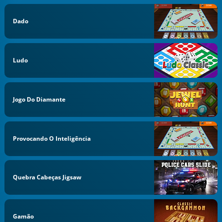
Dado
Ludo
Jogo Do Diamante
Provocando O Inteligência
Quebra Cabeças Jigsaw
Gamão