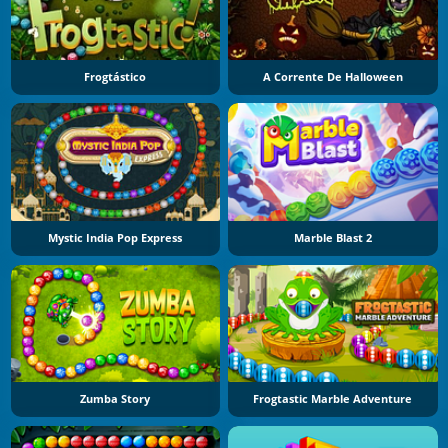
Frogtástico
A Corrente De Halloween
Mystic India Pop Express
Marble Blast 2
Zumba Story
Frogtastic Marble Adventure