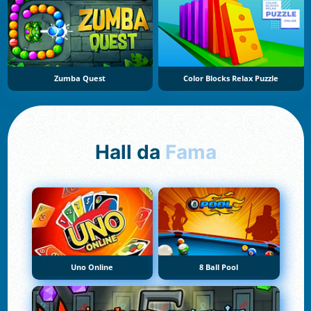
Zumba Quest
Color Blocks Relax Puzzle
Hall da
Fama
Uno Online
8 Ball Pool