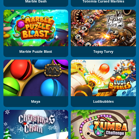
Marble Dash
Totemia Cursed Marbles
Marble Puzzle Blast
Topsy Turvy
Maya
Ludibubbles