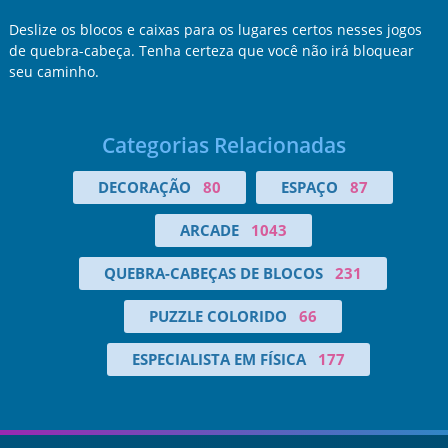
Deslize os blocos e caixas para os lugares certos nesses jogos
de quebra-cabeça. Tenha certeza que você não irá bloquear
seu caminho.
Categorias Relacionadas
DECORAÇÃO
80
ESPAÇO
87
ARCADE
1043
QUEBRA-CABEÇAS DE BLOCOS
231
PUZZLE COLORIDO
66
ESPECIALISTA EM FÍSICA
177