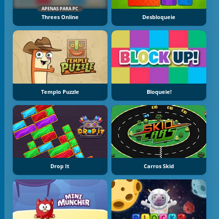
APENAS PARA PC
Threes Online
Desbloqueie
Templo Puzzle
Bloqueie!
Drop It
Carros Skid