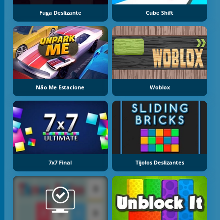
Fuga Deslizante
Cube Shift
Não Me Estacione
Woblox
7x7 Final
Tijolos Deslizantes