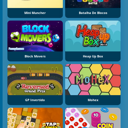
Mini Muncher
Batalha De Blocos
Block Movers
Heap Up Box
GP Invertido
Mohex