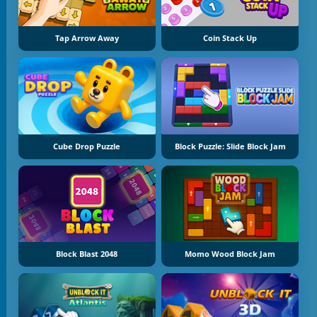
Tap Arrow Away
Coin Stack Up
Cube Drop Puzzle
Block Puzzle: Slide Block Jam
Block Blast 2048
Momo Wood Block Jam