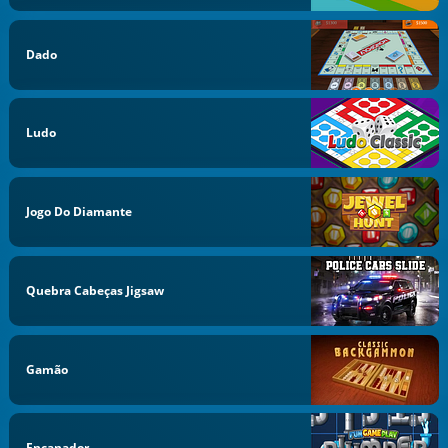
Dado
Ludo
Jogo Do Diamante
Quebra Cabeças Jigsaw
Gamão
Encanador