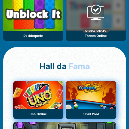
APENAS PARA PC
Desbloqueie
Threes Online
Hall da
Fama
Uno Online
8 Ball Pool