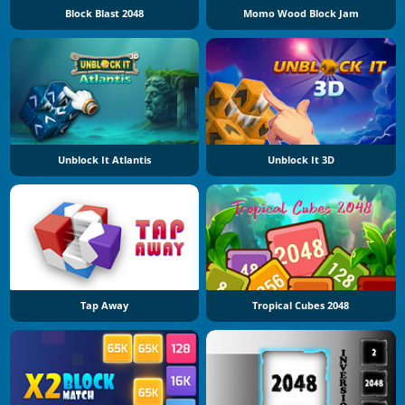
Block Blast 2048
Momo Wood Block Jam
Unblock It Atlantis
Unblock It 3D
Tap Away
Tropical Cubes 2048