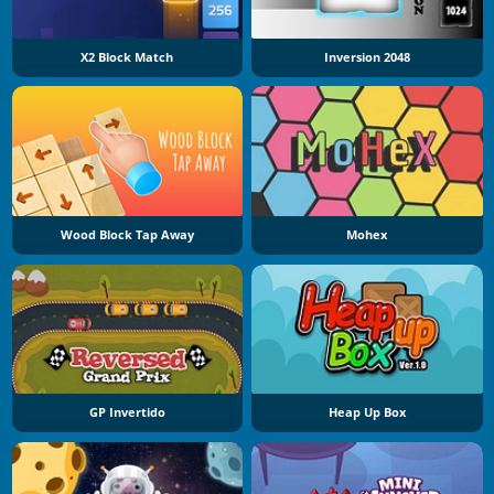
X2 Block Match
Inversion 2048
Wood Block Tap Away
Mohex
GP Invertido
Heap Up Box