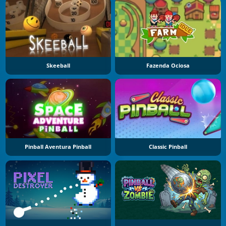
Skeeball
Fazenda Ociosa
Pinball Aventura Pinball
Classic Pinball