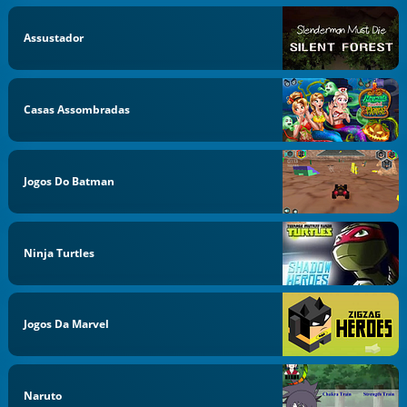
Assustador
Casas Assombradas
Jogos Do Batman
Ninja Turtles
Jogos Da Marvel
Naruto