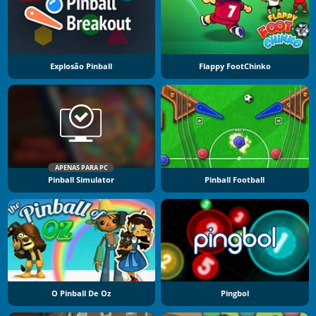
Explosão Pinball
Flappy FootChinko
APENAS PARA PC
Pinball Simulator
Pinball Football
O Pinball De Oz
Pingbol