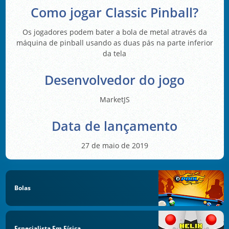
Como jogar Classic Pinball?
Os jogadores podem bater a bola de metal através da
máquina de pinball usando as duas pás na parte inferior
da tela
Desenvolvedor do jogo
MarketJS
Data de lançamento
27 de maio de 2019
Bolas
Especialista Em Física