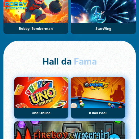
Robby: Bomberman
StarWing
Hall da
Fama
Uno Online
8 Ball Pool