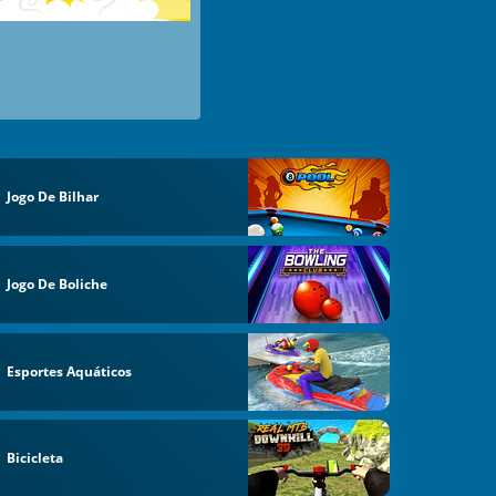
Jogo De Bilhar
Jogo De Boliche
Esportes Aquáticos
Bicicleta