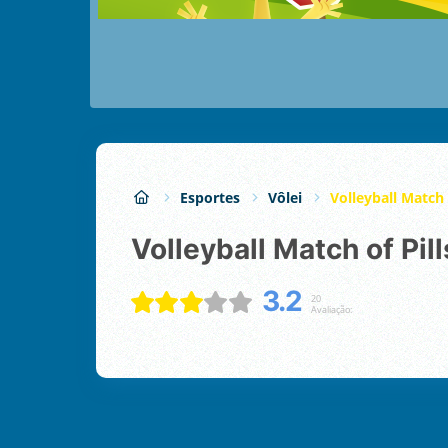
Esportes
Vôlei
Volleyball Match 
Volleyball Match of Pill
3.2
20
Avaliação: