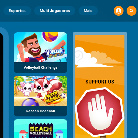
Esportes
Multi Jogadores
Mais
Volleyball Challenge
Racoon Headball