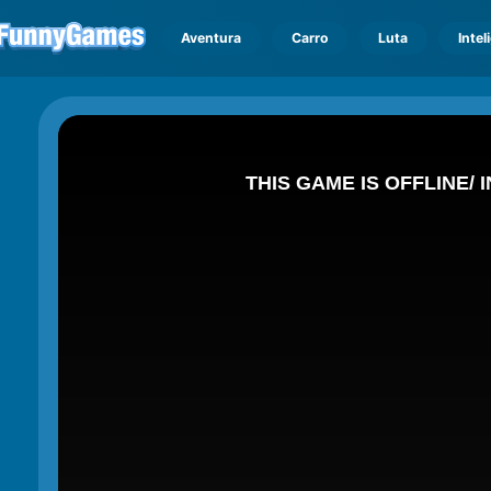
Aventura
Carro
Luta
Intel